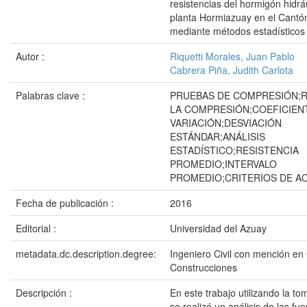
resistencias del hormigón hidráu
planta Hormiazuay en el Cant
mediante métodos estadísticos
Autor :
Riquetti Morales, Juan Pablo
Cabrera Piña, Judith Carlota
Palabras clave :
PRUEBAS DE COMPRESIÓN;R
LA COMPRESIÓN;COEFICIEN
VARIACIÓN;DESVIACIÓN
ESTÁNDAR;ANÁLISIS
ESTADÍSTICO;RESISTENCIA
PROMEDIO;INTERVALO
PROMEDIO;CRITERIOS DE A
Fecha de publicación :
2016
Editorial :
Universidad del Azuay
metadata.dc.description.degree:
Ingeniero Civil con mención en
Construcciones
Descripción :
En este trabajo utilizando la t
se realizó un análisis de las fu