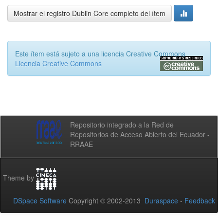
Mostrar el registro Dublin Core completo del ítem
Este ítem está sujeto a una licencia Creative Commons
Licencia Creative Commons
Repositorio integrado a la Red de
Repositorios de Acceso Abierto del Ecuador -
RRAAE
Theme by
DSpace Software
Copyright © 2002-2013
Duraspace
-
Feedback