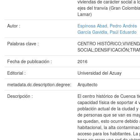
viviendas de carácter social a l
ejes del tranvía (Gran Colombia
Lamar)
Autor :
Espinosa Abad, Pedro Andrés
García Gavidia, Paúl Eduardo
Palabras clave :
CENTRO HISTÓRICO;VIVIEN
SOCIAL;DENSIFICACIÓN;TRA
Fecha de publicación :
2016
Editorial :
Universidad del Azuay
metadata.dc.description.degree:
Arquitecto
Descripción :
El centro histórico de Cuenca ti
capacidad física de soportar 4 
población actual de la ciudad y 
de personas que se van es may
se quedan, esto ocurre debido a
habitacional, la alta contaminaci
acceso para los habitantes. La
basa en crear una red de vivie