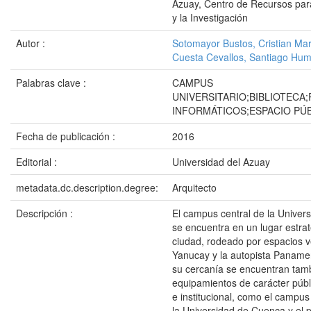
Azuay, Centro de Recursos para
y la Investigación
Autor :
Sotomayor Bustos, Cristian Ma
Cuesta Cevallos, Santiago Hum
Palabras clave :
CAMPUS
UNIVERSITARIO;BIBLIOTECA
INFORMÁTICOS;ESPACIO PÚ
Fecha de publicación :
2016
Editorial :
Universidad del Azuay
metadata.dc.description.degree:
Arquitecto
Descripción :
El campus central de la Univer
se encuentra en un lugar estrat
ciudad, rodeado por espacios v
Yanucay y la autopista Paname
su cercanía se encuentran tamb
equipamientos de carácter públ
e institucional, como el campu
la Universidad de Cuenca y el 