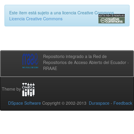
Este ítem está sujeto a una licencia Creative Commons
Licencia Creative Commons
Repositorio integrado a la Red de
Repositorios de Acceso Abierto del Ecuador -
RRAAE
Theme by
DSpace Software
Copyright © 2002-2013
Duraspace
-
Feedback