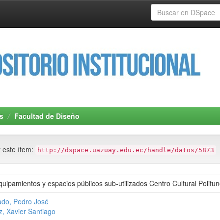
s
Facultad de Diseño
r este ítem:
http://dspace.uazuay.edu.ec/handle/datos/5873
quipamientos y espacios públicos sub-utilizados Centro Cultural Polifu
ado, Pedro José
, Xavier Santiago