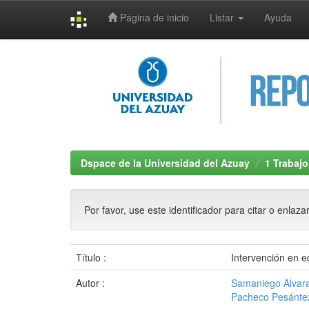
Página de inicio
Listar
Ayuda
Skip
navigation
Dspace de la Universidad del Azuay
1 Trabajo
Por favor, use este identificador para citar o enlaza
Título :
Intervención en e
Autor :
Samaniego Alvar
Pacheco Pesántez