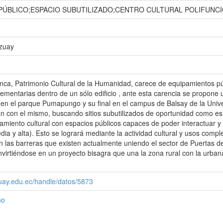
PÚBLICO;ESPACIO SUBUTILIZADO;CENTRO CULTURAL POLIFUNC
Azuay
ca, Patrimonio Cultural de la Humanidad, carece de equipamientos púb
ementarias dentro de un sólo edificio , ante esta carencia se propone 
o en el parque Pumapungo y su final en el campus de Balsay de la Unive
n con el mismo, buscando sitios subutilizados de oportunidad como es 
miento cultural con espacios públicos capaces de poder interactuar y 
edia y alta). Esto se logrará mediante la actividad cultural y usos com
n las barreras que existen actualmente uniendo el sector de Puertas de
virtiéndose en un proyecto bisagra que una la zona rural con la urba
zuay.edu.ec/handle/datos/5873
ño