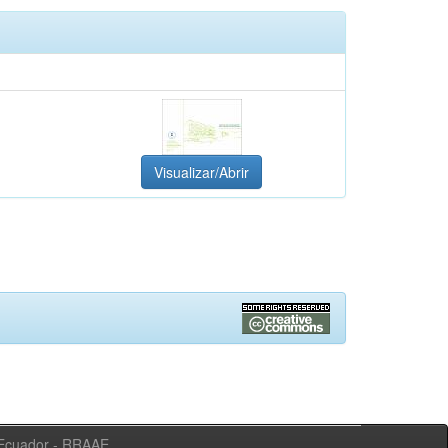
Visualizar/Abrir
l Ecuador - RRAAE