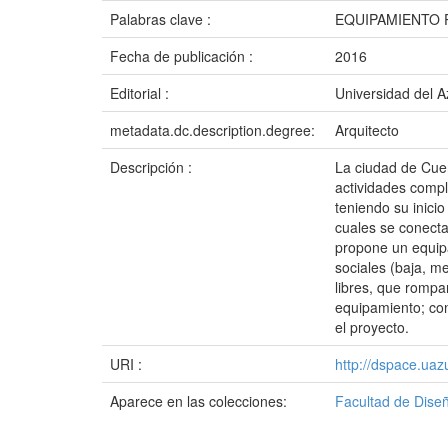
Palabras clave :
EQUIPAMIENTO 
Fecha de publicación :
2016
Editorial :
Universidad del 
metadata.dc.description.degree:
Arquitecto
Descripción :
La ciudad de Cuen
actividades compl
teniendo su inici
cuales se conecta
propone un equipa
sociales (baja, m
libres, que rompa
equipamiento; con
el proyecto.
URI :
http://dspace.ua
Aparece en las colecciones:
Facultad de Dise