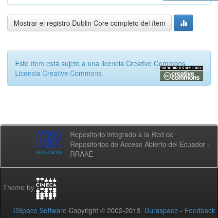
Mostrar el registro Dublin Core completo del ítem
Este ítem está sujeto a una licencia Creative Commons
Licencia Creative Commons
Repositorio integrado a la Red de
Repositorios de Acceso Abierto del Ecuador -
RRAAE
Theme by
DSpace Software
Copyright © 2002-2013
Duraspace
-
Feedback