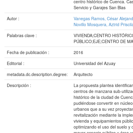
centro histórico de Cuenca. Ca
Servicio y Garajes San Blas
Autor :
Vanegas Ramos, César Alejand
Novillo Mosquera, Aztrid Priscil
Palabras clave :
VIVIENDA;CENTRO HISTÓRIC
PÚBLICO;EJE;CENTRO DE M
Fecha de publicación :
2016
Editorial :
Universidad del Azuay
metadata.dc.description.degree:
Arquitecto
Descripción :
La propuesta plantea identifica
centros de manzana sub-utiliza
histórico de la ciudad de Cuenc
pudiéndose convertir en núcleo
urbanos que a su vez proyecta
revitalización mediante la imp
vivienda y equipamientos públi
optimizando el uso del suelo y
mayor espacio público y área v