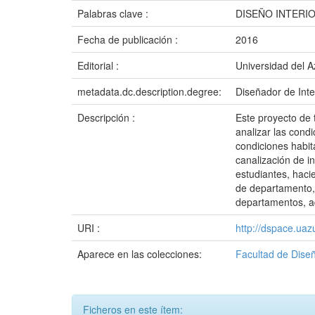
Palabras clave :
DISEÑO INTERI
Fecha de publicación :
2016
Editorial :
Universidad del 
metadata.dc.description.degree:
Diseñador de Inte
Descripción :
Este proyecto de t
analizar las condi
condiciones habit
canalización de i
estudiantes, haci
de departamento, 
departamentos, ad
URI :
http://dspace.ua
Aparece en las colecciones:
Facultad de Dise
Ficheros en este ítem: