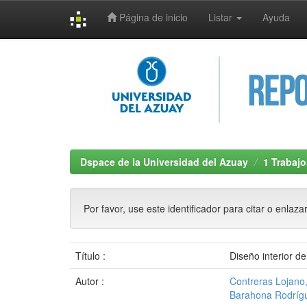
Página de inicio
Listar
Ayuda
Skip
navigation
Dspace de la Universidad del Azuay
1 Trabajo
Por favor, use este identificador para citar o enlaza
Título :
Diseño interior d
Autor :
Contreras Lojano
Barahona Rodríg