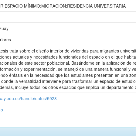
OR;ESPACIO MÍNIMO;MIGRACIÓN;RESIDENCIA UNIVERSITARIA
Azuay
riores
esis trata sobre el diseño interior de viviendas para migrantes univers
ciones actuales y necesidades funcionales del espacio en el que habitan
acionales de este sector poblacional. Basándome en la aplicación de reg
nformación y experimentación, se manejó de una manera funcional y ve
endo énfasis en la necesidad que los estudiantes presentan en una zona
donde la versatilidad interviene para trasformar un espacio de estudio
emás, incluye todos los otros espacios que implica un departamento d
zuay.edu.ec/handle/datos/5923
ño