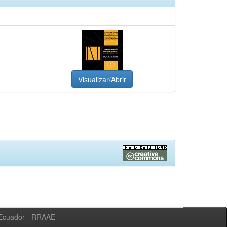
Visualizar/Abrir
l Ecuador - RRAAE