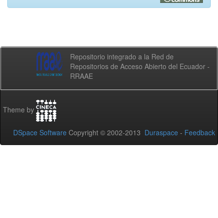
Repositorio integrado a la Red de
Repositorios de Acceso Abierto del Ecuador -
RRAAE
Theme by
DSpace Software
Copyright © 2002-2013
Duraspace
-
Feedback