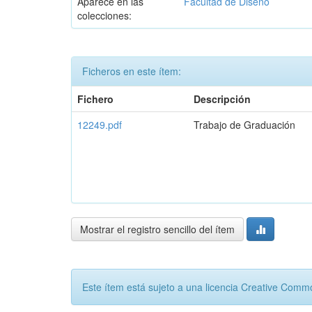
Aparece en las
Facultad de Diseño
colecciones:
Ficheros en este ítem:
Fichero
Descripción
12249.pdf
Trabajo de Graduación
Mostrar el registro sencillo del ítem
Este ítem está sujeto a una licencia Creative Com