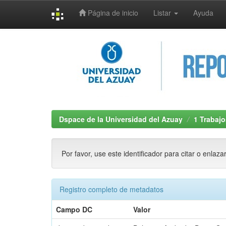
Página de inicio
Listar
Ayuda
Skip
navigation
Dspace de la Universidad del Azuay
1 Trabajo
Por favor, use este identificador para citar o enlaza
Registro completo de metadatos
Campo DC
Valor