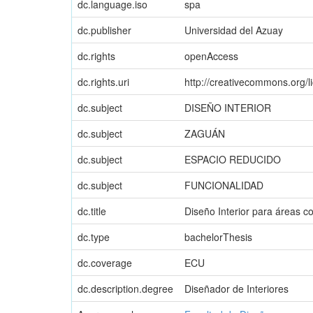
dc.language.iso
spa
dc.publisher
Universidad del Azuay
dc.rights
openAccess
dc.rights.uri
http://creativecommons.org/l
dc.subject
DISEÑO INTERIOR
dc.subject
ZAGUÁN
dc.subject
ESPACIO REDUCIDO
dc.subject
FUNCIONALIDAD
dc.title
Diseño Interior para áreas 
dc.type
bachelorThesis
dc.coverage
ECU
dc.description.degree
Diseñador de Interiores