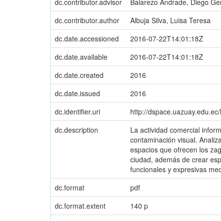
dc.contributor.advisor
Balarezo Andrade, Diego Ge
dc.contributor.author
Albuja Silva, Luisa Teresa
dc.date.accessioned
2016-07-22T14:01:18Z
dc.date.available
2016-07-22T14:01:18Z
dc.date.created
2016
dc.date.issued
2016
dc.identifier.uri
http://dspace.uazuay.edu.ec
dc.description
La actividad comercial inform
contaminación visual. Analiz
espacios que ofrecen los zag
ciudad, además de crear espa
funcionales y expresivas medi
dc.format
pdf
dc.format.extent
140 p