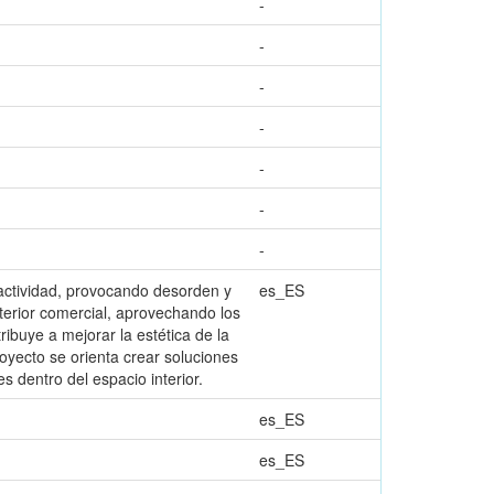
-
-
-
-
-
-
-
a actividad, provocando desorden y
es_ES
terior comercial, aprovechando los
ibuye a mejorar la estética de la
oyecto se orienta crear soluciones
s dentro del espacio interior.
es_ES
es_ES