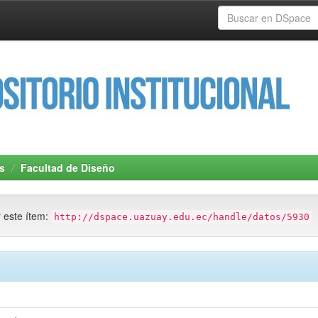
s
Facultad de Diseño
r este ítem:
http://dspace.uazuay.edu.ec/handle/datos/5930