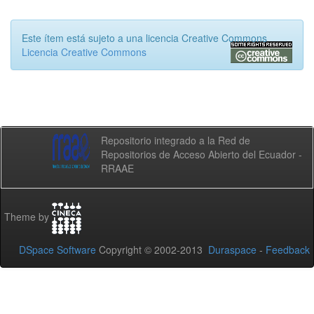
Este ítem está sujeto a una licencia Creative Commons
Licencia Creative Commons
Repositorio integrado a la Red de
Repositorios de Acceso Abierto del Ecuador -
RRAAE
Theme by
DSpace Software
Copyright © 2002-2013
Duraspace
-
Feedback