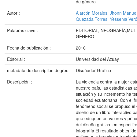
de género
Autor :
Alarcón Morales, Jhonn Manue
Quezada Torres, Yessenia Veró
Palabras clave :
EDITORIAL;INFOGRAFÍA;MUL
GÉNERO
Fecha de publicación :
2016
Editorial :
Universidad del Azuay
metadata.dc.description.degree:
Diseñador Gráfico
Descripción :
La violencia contra la mujer es
nuestro país, las estadísticas 
situación y su incremento ha ten
sociedad ecuatoriana. Con el fi
fenómeno social se propuso el 
diseño de un libro interactivo 
que eduquen en valores y princi
del diseño gráfico, en específico
infografía El resultado obtenido
aplican a la terapias a través d