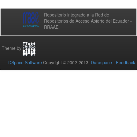
Repositorio integrado a la Red de
Repositorios de Acceso Abierto del Ecuador -
RRAAE
Theme by
DSpace Software
Copyright © 2002-2013
Duraspace
-
Feedback