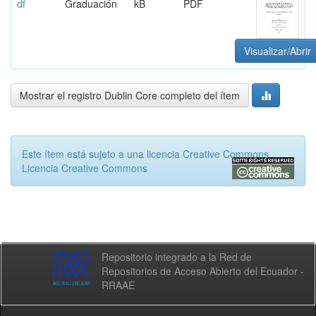
df
Graduación
kB
PDF
Visualizar/Abrir
Mostrar el registro Dublin Core completo del ítem
Este ítem está sujeto a una licencia Creative Commons
Licencia Creative Commons
Repositorio integrado a la Red de
Repositorios de Acceso Abierto del Ecuador -
RRAAE