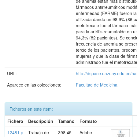
de anemia están más distribuid
fármacos antirreumáticos modif
enfermedad (FARME) fueron la
utilizada dando un 98,9% (86 pa
metotrexate fue el fármaco m
para la artritis reumatoide en 
94,3% (82 pacientes). Se concl
frecuencia de anemia se presen
tercio de los pacientes, predo
mujeres y que la clase de fár
administrado fue el metotrexat
URI :
http://dspace.uazuay.edu.ec/ha
Aparece en las colecciones:
Facultad de Medicina
Ficheros en este ítem:
Fichero
Descripción
Tamaño
Formato
12481.p
Trabajo de
398,45
Adobe