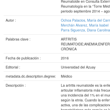
Reumatoide en Consulta Exter
Reumatología en la “Torre Médi
periodo septiembre 2014 – ago
Autor :
Ochoa Palacios, María del Ca
Merchán Alvarez, María Isabel
Parra Siguenza, Diana Carolina
Palabras clave :
ARTRITIS
REUMATOIDE;ANEMIA;ENFE
CRÓNICA
Fecha de publicación :
2016
Editorial :
Universidad del Azuay
metadata.dc.description.degree:
Médico
Descripción :
La artritis reumatoide es la en
articular inflamatoria más frec
una incidencia del 1% en el mu
según la etnia. Cuando la enf
activa, una de las complicacion
hematológicas más común es la