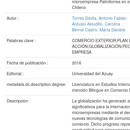
microempresa Palmitorres en e
Chileno
Autor :
Torres Dávila, Antonio Fabián
Arévalo Astudillo, Carolina
Bernal Castro, María Daniela
Palabras clave :
COMERCIO EXTERIOR;PLAN 
ACCIÓN;GLOBALIZACIÓN;PE
EMPRESA
Fecha de publicación :
2016
Editorial :
Universidad del Azuay
metadata.dc.description.degree:
Licenciatura en Estudios Intern
mención Bilingue en Comercio E
Descripción :
La globalización ha generado 
significativos para la internacio
microempresas mediante el des
nuevas tecnologías de comunic
comercio. Dicho progreso repr
oportunidad para microempresa