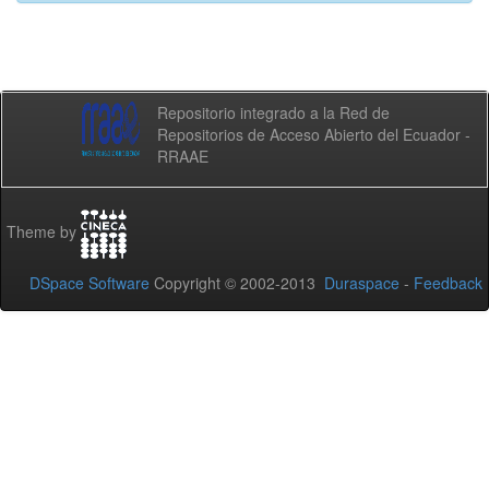
Repositorio integrado a la Red de
Repositorios de Acceso Abierto del Ecuador -
RRAAE
Theme by
DSpace Software
Copyright © 2002-2013
Duraspace
-
Feedback