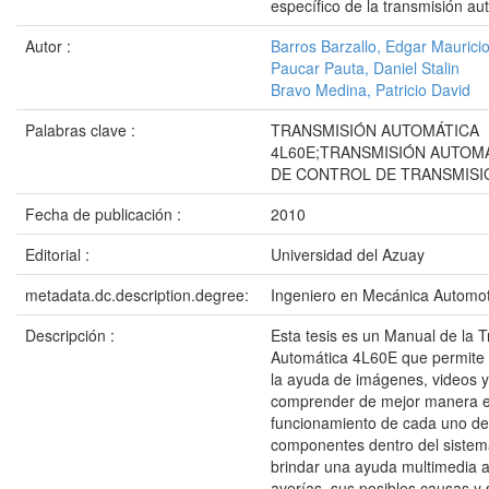
específico de la transmisión au
Autor :
Barros Barzallo, Edgar Maurici
Paucar Pauta, Daniel Stalin
Bravo Medina, Patricio David
Palabras clave :
TRANSMISIÓN AUTOMÁTICA
4L60E;TRANSMISIÓN AUTOM
DE CONTROL DE TRANSMISI
Fecha de publicación :
2010
Editorial :
Universidad del Azuay
metadata.dc.description.degree:
Ingeniero en Mecánica Automot
Descripción :
Esta tesis es un Manual de la 
Automática 4L60E que permite 
la ayuda de imágenes, videos y
comprender de mejor manera e
funcionamiento de cada uno de
componentes dentro del sistem
brindar una ayuda multimedia a
averías, sus posibles causas y 