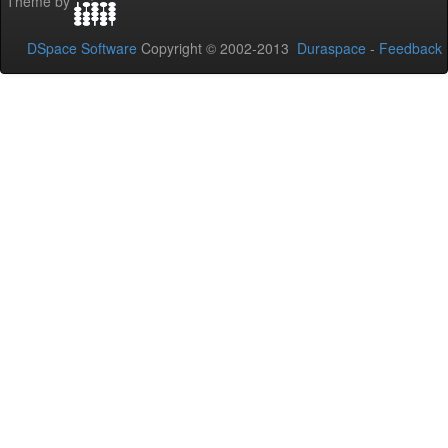
Theme by
DSpace Software
Copyright © 2002-2013
Duraspace
-
Feedback