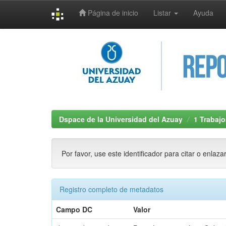
Página de inicio
Listar
Ayuda
Skip
navigation
Dspace de la Universidad del Azuay
1 Trabajo
Por favor, use este identificador para citar o enlaza
Registro completo de metadatos
Campo DC
Valor