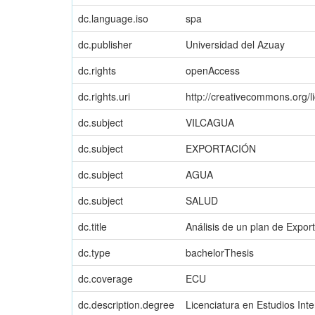
dc.language.iso
spa
dc.publisher
Universidad del Azuay
dc.rights
openAccess
dc.rights.uri
http://creativecommons.org/l
dc.subject
VILCAGUA
dc.subject
EXPORTACIÓN
dc.subject
AGUA
dc.subject
SALUD
dc.title
Análisis de un plan de Expo
dc.type
bachelorThesis
dc.coverage
ECU
dc.description.degree
Licenciatura en Estudios Int