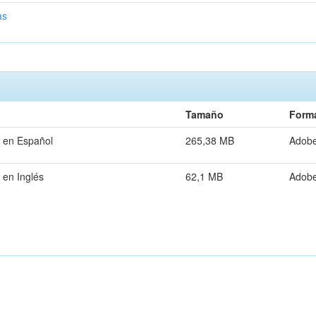
as
Tamaño
Form
 en Español
265,38 MB
Adob
 en Inglés
62,1 MB
Adob