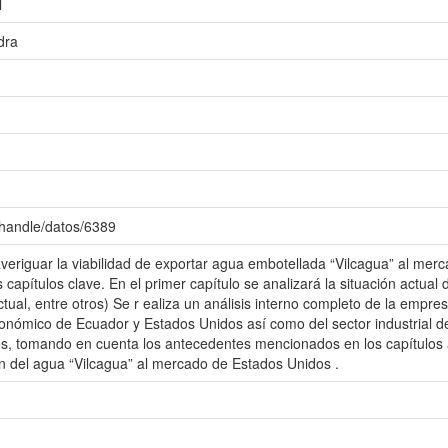
l
dra
/handle/datos/6389
 averiguar la viabilidad de exportar agua embotellada “Vilcagua” al me
s capítulos clave. En el primer capítulo se analizará la situación actual
tual, entre otros) Se r ealiza un análisis interno completo de la empres
conómico de Ecuador y Estados Unidos así como del sector industrial 
res, tomando en cuenta los antecedentes mencionados en los capítulos 
n del agua “Vilcagua” al mercado de Estados Unidos .