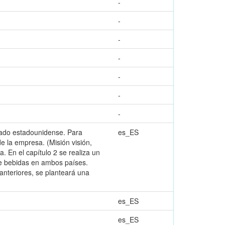
-
-
-
-
-
-
-
rcado estadounidense. Para
es_ES
 de la empresa. (Misión visión,
a. En el capítulo 2 se realiza un
de bebidas en ambos países.
anteriores, se planteará una
es_ES
es_ES