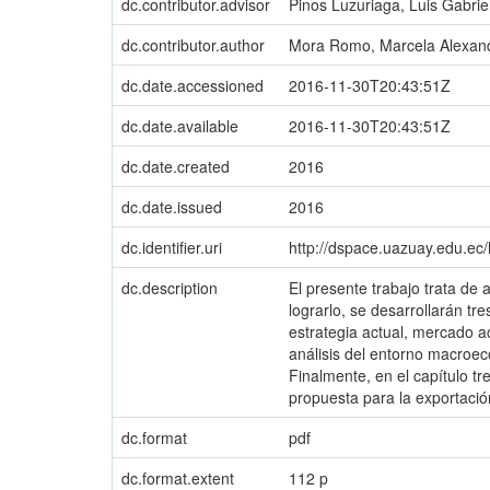
dc.contributor.advisor
Pinos Luzuriaga, Luis Gabrie
dc.contributor.author
Mora Romo, Marcela Alexan
dc.date.accessioned
2016-11-30T20:43:51Z
dc.date.available
2016-11-30T20:43:51Z
dc.date.created
2016
dc.date.issued
2016
dc.identifier.uri
http://dspace.uazuay.edu.ec
dc.description
El presente trabajo trata de
lograrlo, se desarrollarán tre
estrategia actual, mercado ac
análisis del entorno macroe
Finalmente, en el capítulo t
propuesta para la exportació
dc.format
pdf
dc.format.extent
112 p