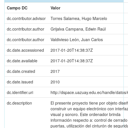
Campo DC
Valor
dc.contributor.advisor
Torres Salamea, Hugo Marcelo
dc.contributor.author
Grijalva Campana, Edwin Raúl
dc.contributor.author
Valdivieso León, Juan Carlos
dc.date.accessioned
2017-01-20T14:38:37Z
dc.date.available
2017-01-20T14:38:37Z
dc.date.created
2017
dc.date.issued
2010
dc.identifier.uri
http://dspace.uazuay.edu.ec/handle/datos
dc.description
El presente proyecto tiene por objeto diseñ
construir un equipo electrónico con interfa
visual y sonoro. Este ordenador brinda
información respecto a: control de cerrado
puertas, utilización del cinturón de segurid