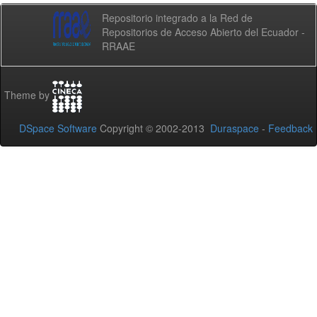
Repositorio integrado a la Red de
Repositorios de Acceso Abierto del Ecuador -
RRAAE
Theme by
DSpace Software
Copyright © 2002-2013
Duraspace
-
Feedback