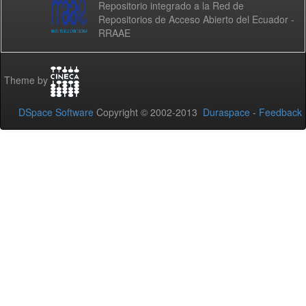
Repositorio integrado a la Red de
Repositorios de Acceso Abierto del Ecuador -
RRAAE
Theme by
DSpace Software
Copyright © 2002-2013
Duraspace
-
Feedback