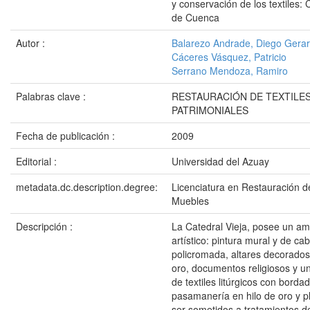
y conservación de los textiles: 
de Cuenca
Autor :
Balarezo Andrade, Diego Gera
Cáceres Vásquez, Patricio
Serrano Mendoza, Ramiro
Palabras clave :
RESTAURACIÓN DE TEXTILES
PATRIMONIALES
Fecha de publicación :
2009
Editorial :
Universidad del Azuay
metadata.dc.description.degree:
Licenciatura en Restauración d
Muebles
Descripción :
La Catedral Vieja, posee un am
artístico: pintura mural y de cab
policromada, altares decorado
oro, documentos religiosos y 
de textiles litúrgicos con bord
pasamanería en hilo de oro y p
ser sometidos a tratamientos d