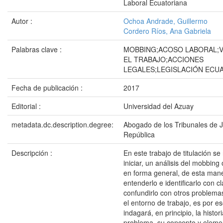
Laboral Ecuatoriana
Autor :
Ochoa Andrade, Guillermo
Cordero Ríos, Ana Gabriela
Palabras clave :
MOBBING;ACOSO LABORAL;V
EL TRABAJO;ACCIONES
LEGALES;LEGISLACIÓN ECU
Fecha de publicación :
2017
Editorial :
Universidad del Azuay
metadata.dc.description.degree:
Abogado de los Tribunales de Ju
República
Descripción :
En este trabajo de titulación se
iniciar, un análisis del mobbing
en forma general, de esta mane
entenderlo e identificarlo con cl
confundirlo con otros problema
el entorno de trabajo, es por e
indagará, en principio, la histor
problema, su concepto y elemen