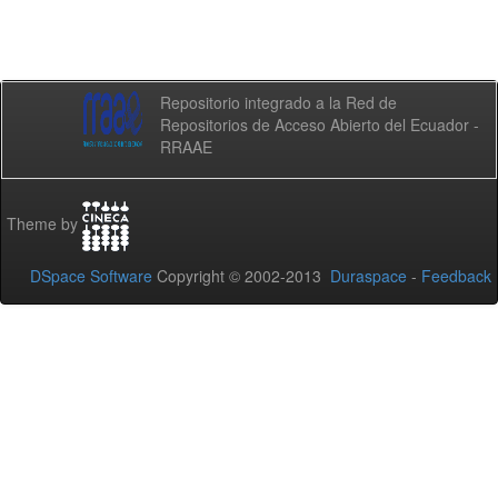
Repositorio integrado a la Red de
Repositorios de Acceso Abierto del Ecuador -
RRAAE
Theme by
DSpace Software
Copyright © 2002-2013
Duraspace
-
Feedback