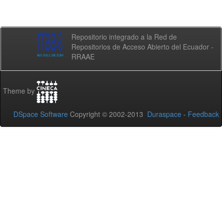
Repositorio integrado a la Red de
Repositorios de Acceso Abierto del Ecuador -
RRAAE
Theme by
DSpace Software
Copyright © 2002-2013
Duraspace
-
Feedback