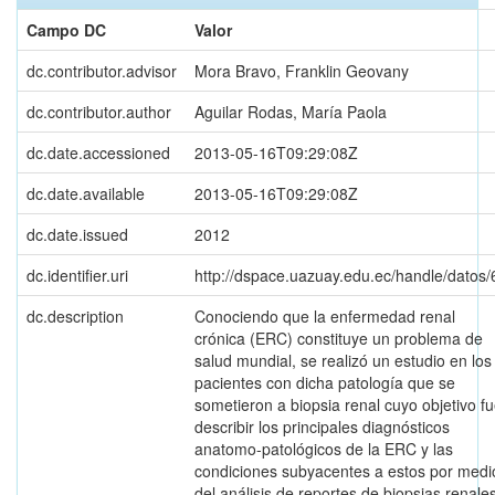
Campo DC
Valor
dc.contributor.advisor
Mora Bravo, Franklin Geovany
dc.contributor.author
Aguilar Rodas, María Paola
dc.date.accessioned
2013-05-16T09:29:08Z
dc.date.available
2013-05-16T09:29:08Z
dc.date.issued
2012
dc.identifier.uri
http://dspace.uazuay.edu.ec/handle/datos/
dc.description
Conociendo que la enfermedad renal
crónica (ERC) constituye un problema de
salud mundial, se realizó un estudio en los
pacientes con dicha patología que se
sometieron a biopsia renal cuyo objetivo f
describir los principales diagnósticos
anatomo-patológicos de la ERC y las
condiciones subyacentes a estos por medi
del análisis de reportes de biopsias renales