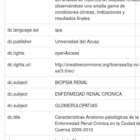
observándose una amplia gama de
condiciones clínicas, indicaciones y
resultados finales.
dc.language.iso
spa
dc.publisher
Universidad del Azuay
dc.rights
openAccess
dc.rights.uri
http://creativecommons.org/licenses/by-nc-
sa/3.0/ec/
dc.subject
BIOPSIA RENAL
dc.subject
ENFERMEDAD RENAL CRONICA
dc.subject
GLOMERULOPATIAS
dc.title
Características Anatomo-patológicas de la
Enfermedad Renal Crónica en la Ciudad d
Cuenca 2009-2010