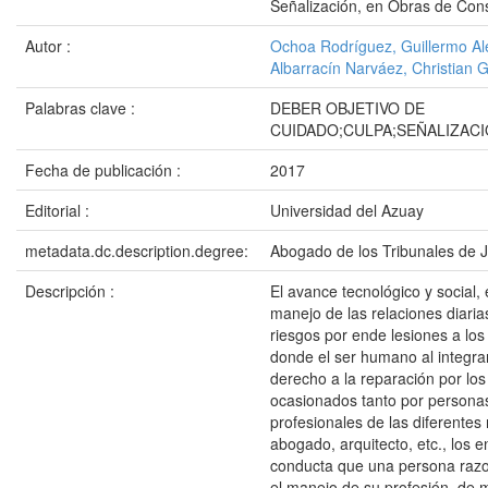
Señalización, en Obras de Con
Autor :
Ochoa Rodríguez, Guillermo Al
Albarracín Narváez, Christian 
Palabras clave :
DEBER OBJETIVO DE
CUIDADO;CULPA;SEÑALIZAC
Fecha de publicación :
2017
Editorial :
Universidad del Azuay
metadata.dc.description.degree:
Abogado de los Tribunales de J
Descripción :
El avance tecnológico y social, e
manejo de las relaciones diaria
riesgos por ende lesiones a los 
donde el ser humano al integrar
derecho a la reparación por los
ocasionados tanto por personas
profesionales de las diferente
abogado, arquitecto, etc., los 
conducta que una persona razo
el manejo de su profesión, de 