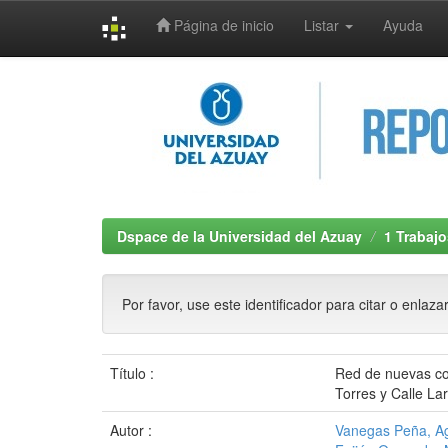
Página de inicio
Listar
Ayuda
Skip
navigation
Dspace de la Universidad del Azuay
1 Trabajo
Por favor, use este identificador para citar o enlaza
Título :
Red de nuevas con
Torres y Calle L
Autor :
Vanegas Peña, Ag