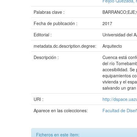
Feijóo Quezada, M
Palabras clave :
BARRANCO;EJE;
Fecha de publicación :
2017
Editorial :
Universidad del 
metadata.dc.description.degree:
Arquitecto
Descripción :
Cuenca está confo
del río Tomebamba,
accesibilidad. Se
equipamientos co
vivienda y el espa
salvando un gran 
URI :
http://dspace.ua
Aparece en las colecciones:
Facultad de Diseñ
Ficheros en este ítem: