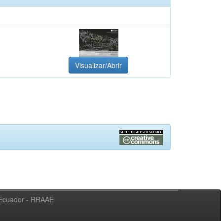
Visualizar/Abrir
l Ecuador - RRAAE