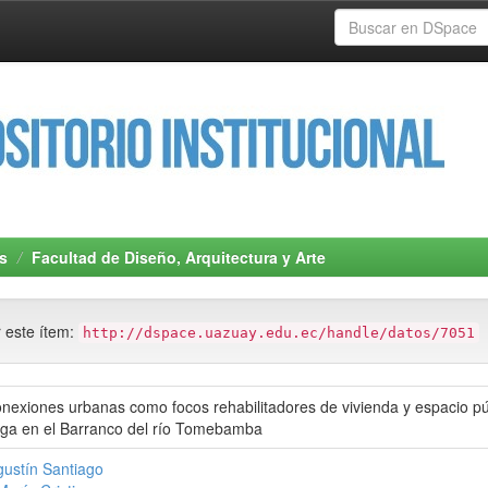
s
Facultad de Diseño, Arquitectura y Arte
r este ítem:
http://dspace.uazuay.edu.ec/handle/datos/7051
exiones urbanas como focos rehabilitadores de vivienda y espacio púb
arga en el Barranco del río Tomebamba
ustín Santiago