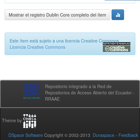
Mostrar el registro Dublin Core completo del ítem
Este ítem está sujeto a una licencia Creative Commons
Licencia Creative Commons
Repositorio integrado a la Red de
Repositorios de Acceso Abierto del Ecuador -
RRAAE
Theme by
DSpace Software
Copyright © 2002-2013
Duraspace
-
Feedback