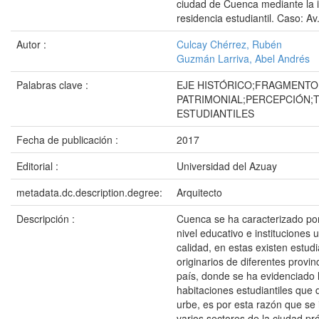
ciudad de Cuenca mediante la 
residencia estudiantil. Caso: Av
Autor :
Culcay Chérrez, Rubén
Guzmán Larriva, Abel Andrés
Palabras clave :
EJE HISTÓRICO;FRAGMENTO
PATRIMONIAL;PERCEPCIÓN;
ESTUDIANTILES
Fecha de publicación :
2017
Editorial :
Universidad del Azuay
metadata.dc.description.degree:
Arquitecto
Descripción :
Cuenca se ha caracterizado por
nivel educativo e instituciones u
calidad, en estas existen estud
originarios de diferentes provin
país, donde se ha evidenciado l
habitaciones estudiantiles que d
urbe, es por esta razón que se i
varios sectores de la ciudad pr