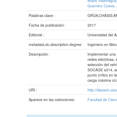
Bravo Villamagua
Guerrero Cueva, 
Palabras clave :
GRÚA;CHASIS;A
Fecha de publicación :
2017
Editorial :
Universidad del 
metadata.dc.description.degree:
Ingeniero en Mec
Descripción :
Implementar una m
redes eléctricas, 
selección del veh
SOCAGE a314, anal
punto crítico en l
carga máxima cícli
URI :
http://dspace.ua
Aparece en las colecciones:
Facultad de Cienc