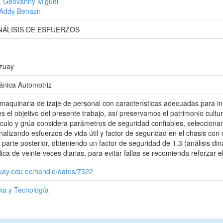
, Geovanny Miguel
Addy Benazir
NÁLISIS DE ESFUERZOS
Azuay
ánica Automotriz
aquinaria de izaje de personal con características adecuadas para i
es el objetivo del presente trabajo, así preservamos el patrimonio cultu
ículo y grúa considera parámetros de seguridad confiables, seleccion
izando esfuerzos de vida útil y factor de seguridad en el chasis con d
a parte posterior, obteniendo un factor de seguridad de 1.3 (análisis d
ca de veinte veces diarias, para evitar fallas se recomienda reforzar el
zuay.edu.ec/handle/datos/7322
ia y Tecnología