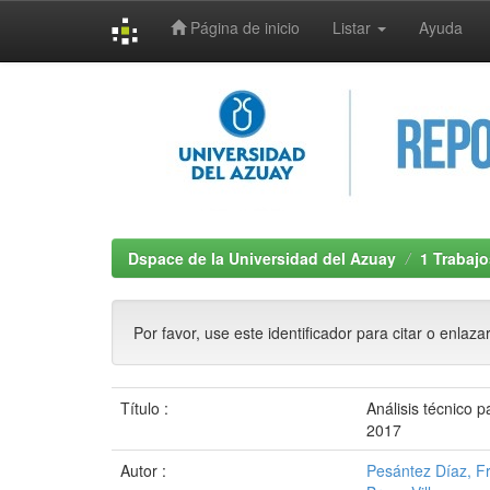
Página de inicio
Listar
Ayuda
Skip
navigation
Dspace de la Universidad del Azuay
1 Trabajo
Por favor, use este identificador para citar o enlaza
Título :
Análisis técnico 
2017
Autor :
Pesántez Díaz, F