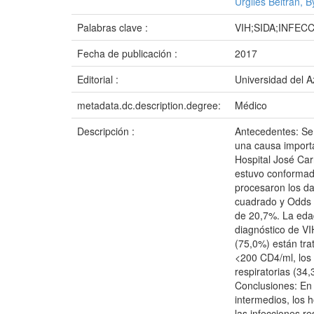
Urgiles Beltrán, 
Palabras clave :
VIH;SIDA;INFEC
Fecha de publicación :
2017
Editorial :
Universidad del 
metadata.dc.description.degree:
Médico
Descripción :
Antecedentes: Se 
una causa importa
Hospital José Car
estuvo conformado 
procesaron los da
cuadrado y Odds r
de 20,7%. La edad
diagnóstico de VI
(75,0%) están tra
<200 CD4/ml, los 
respiratorias (34,
Conclusiones: En 
intermedios, los 
las infecciones re