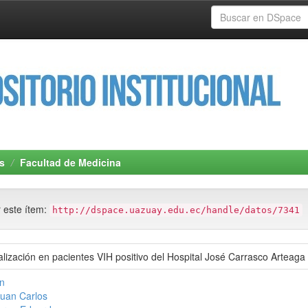
s
Facultad de Medicina
r este ítem:
http://dspace.uazuay.edu.ec/handle/datos/7341
lización en pacientes VIH positivo del Hospital José Carrasco Arteaga
an
Juan Carlos