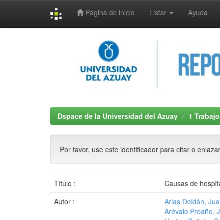
Página de inicio
Listar
Ayuda
Skip
navigation
Dspace de la Universidad del Azuay
1 Trabajo
Por favor, use este identificador para citar o enlaza
Título :
Causas de hospita
Autor :
Arias Deidán, Ju
Arévalo Proaño, 