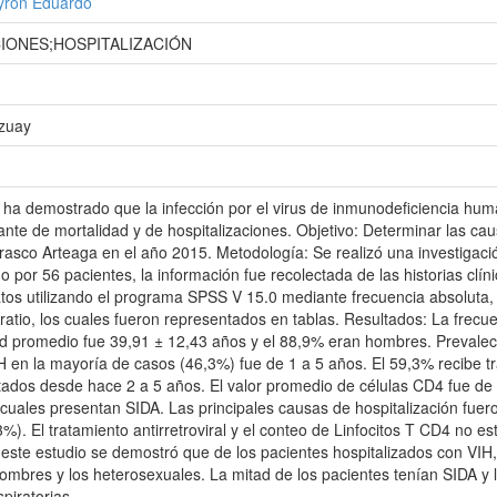
Byron Eduardo
CIONES;HOSPITALIZACIÓN
Azuay
ha demostrado que la infección por el virus de inmunodeficiencia hum
nte de mortalidad y de hospitalizaciones. Objetivo: Determinar las cau
rasco Arteaga en el año 2015. Metodología: Se realizó una investigación
por 56 pacientes, la información fue recolectada de las historias clíni
tos utilizando el programa SPSS V 15.0 mediante frecuencia absoluta, 
atio, los cuales fueron representados en tablas. Resultados: La frecue
 promedio fue 39,91 ± 12,43 años y el 88,9% eran hombres. Prevaleci
H en la mayoría de casos (46,3%) fue de 1 a 5 años. El 59,3% recibe tra
tados desde hace 2 a 5 años. El valor promedio de células CD4 fue de 
cuales presentan SIDA. Las principales causas de hospitalización fuero
3%). El tratamiento antirretroviral y el conteo de Linfocitos T CD4 no e
este estudio se demostró que de los pacientes hospitalizados con VIH,
hombres y los heterosexuales. La mitad de los pacientes tenían SIDA y
spiratorias.