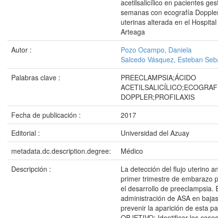
acetilsalicílico en pacientes ge
semanas con ecografía Doppler
uterinas alterada en el Hospita
Arteaga
Autor :
Pozo Ocampo, Daniela
Salcedo Vásquez, Esteban Seb
Palabras clave :
PREECLAMPSIA;ÁCIDO
ACETILSALICÍLICO;ECOGRAF
DOPPLER;PROFILAXIS
Fecha de publicación :
2017
Editorial :
Universidad del Azuay
metadata.dc.description.degree:
Médico
Descripción :
La detección del flujo uterino a
primer trimestre de embarazo p
el desarrollo de preeclampsia. E
administración de ASA en bajas
prevenir la aparición de esta pa
OBJETIVO: Identificar los caso