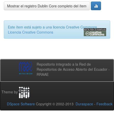
Mostrar el registro Dublin Core completo del ítem
Este ítem está sujeto a una licencia Creative Commons
Licencia Creative Commons
Repositorio integrado a la Red de
Repositorios de Acceso Abierto del Ecuador -
RRAAE
Theme by
DSpace Software
Copyright © 2002-2013
Duraspace
-
Feedback