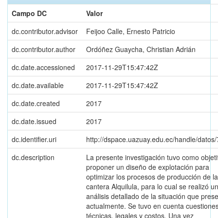
Campo DC
Valor
dc.contributor.advisor
Feijoo Calle, Ernesto Patricio
dc.contributor.author
Ordóñez Guaycha, Christian Adrián
dc.date.accessioned
2017-11-29T15:47:42Z
dc.date.available
2017-11-29T15:47:42Z
dc.date.created
2017
dc.date.issued
2017
dc.identifier.uri
http://dspace.uazuay.edu.ec/handle/datos
dc.description
La presente investigación tuvo como objet
proponer un diseño de explotación para
optimizar los procesos de producción de la
cantera Alquilula, para lo cual se realizó u
análisis detallado de la situación que pres
actualmente. Se tuvo en cuenta cuestione
técnicas, legales y costos. Una vez