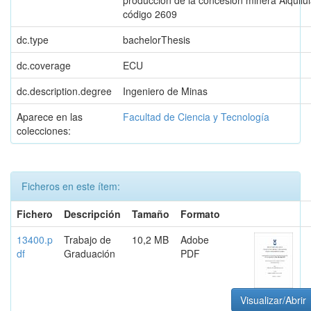
producción de la concesión minera Alquilu
código 2609
dc.type
bachelorThesis
dc.coverage
ECU
dc.description.degree
Ingeniero de Minas
Aparece en las
Facultad de Ciencia y Tecnología
colecciones:
Ficheros en este ítem:
Fichero
Descripción
Tamaño
Formato
13400.p
Trabajo de
10,2 MB
Adobe
df
Graduación
PDF
Visualizar/Abrir