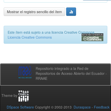
Mostrar el registro sencillo del ítem
Este ítem está sujeto a una licencia Creative Commons
Licencia Creative Commons
Repositorio integrado a la Red de
Repositorios de Acceso Abierto del Ecuador -
RRAAE
Theme by
DSpace Software
Copyright © 2002-2013
Duraspace
-
Feedback