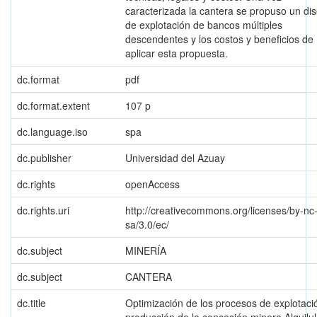
caracterizada la cantera se propuso un di
de explotación de bancos múltiples
descendentes y los costos y beneficios de
aplicar esta propuesta.
dc.format
pdf
dc.format.extent
107 p
dc.language.iso
spa
dc.publisher
Universidad del Azuay
dc.rights
openAccess
dc.rights.uri
http://creativecommons.org/licenses/by-nc
sa/3.0/ec/
dc.subject
MINERÍA
dc.subject
CANTERA
dc.title
Optimización de los procesos de explotaci