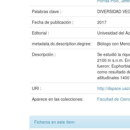
Porras Polo, Jeff
Palabras clave :
DIVERSIDAD VE
Fecha de publicación :
2017
Editorial :
Univesidad del A
metadata.dc.description.degree:
Biólogo con Menc
Descripción :
Se estudió la riqu
2100 m s.n.m. En 
fueron: Euphorbia
como resultado de
altitudinales 140
URI :
http://dspace.ua
Aparece en las colecciones:
Facultad de Cienc
Ficheros en este ítem: