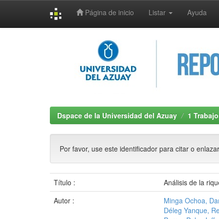
Página de inicio
Listar
Ayuda
Skip
navigation
Dspace de la Universidad del Azuay
1 Trabajo
Por favor, use este identificador para citar o enlaza
Título :
Análisis de la riq
Autor :
Minga Ochoa, Dan
Déleg Yanque, Re