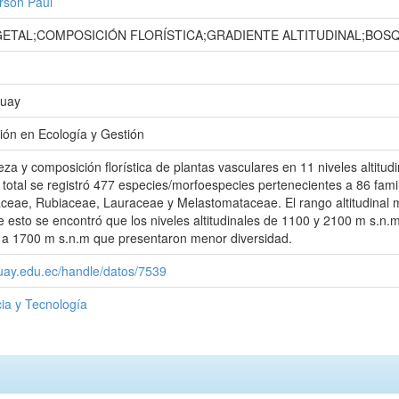
erson Paul
GETAL;COMPOSICIÓN FLORÍSTICA;GRADIENTE ALTITUDINAL;BOS
zuay
ión en Ecología y Gestión
eza y composición florística de plantas vasculares en 11 niveles altitud
total se registró 477 especies/morfoespecies pertenecientes a 86 famil
ceae, Rubiaceae, Lauraceae y Melastomataceae. El rango altitudinal m
 esto se encontró que los niveles altitudinales de 1100 y 2100 m s.n.m
0 a 1700 m s.n.m que presentaron menor diversidad.
zuay.edu.ec/handle/datos/7539
ia y Tecnología