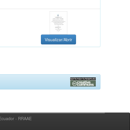
Visualizar/Abrir
l Ecuador - RRAAE