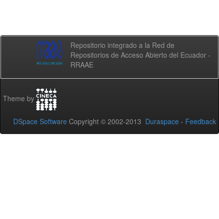
Repositorio integrado a la Red de
Repositorios de Acceso Abierto del Ecuador -
RRAAE
Theme by
DSpace Software
Copyright © 2002-2013
Duraspace
-
Feedback