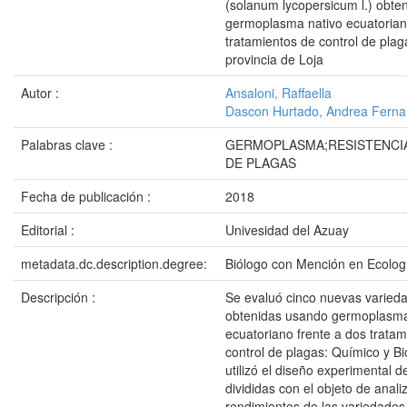
(solanum lycopersicum l.) obte
germoplasma nativo ecuatorian
tratamientos de control de plag
provincia de Loja
Autor :
Ansaloni, Raffaella
Dascon Hurtado, Andrea Fern
Palabras clave :
GERMOPLASMA;RESISTENCI
DE PLAGAS
Fecha de publicación :
2018
Editorial :
Univesidad del Azuay
metadata.dc.description.degree:
Biólogo con Mención en Ecolog
Descripción :
Se evaluó cinco nuevas varied
obtenidas usando germoplasma
ecuatoriano frente a dos tratam
control de plagas: Químico y Bi
utilizó el diseño experimental d
divididas con el objeto de analiz
rendimientos de las variedades 