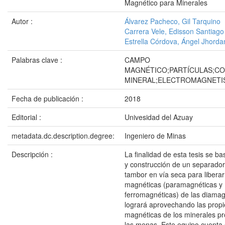
Magnético para Minerales
Autor :
Álvarez Pacheco, Gil Tarquino
Carrera Vele, Edisson Santiago
Estrella Córdova, Ángel Jhorda
Palabras clave :
CAMPO
MAGNÉTICO;PARTÍCULAS;C
MINERAL;ELECTROMAGNET
Fecha de publicación :
2018
Editorial :
Univesidad del Azuay
metadata.dc.description.degree:
Ingeniero de Minas
Descripción :
La finalidad de esta tesis se ba
y construcción de un separado
tambor en vía seca para liberar
magnéticas (paramagnéticas y
ferromagnéticas) de las diamag
logrará aprovechando las prop
magnéticas de los minerales p
las menas. Este equipo cuenta