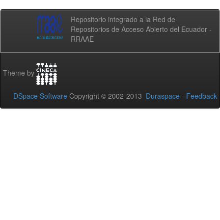
Repositorio integrado a la Red de
Repositorios de Acceso Abierto del Ecuador -
RRAAE
Theme by
DSpace Software
Copyright © 2002-2013
Duraspace
-
Feedback