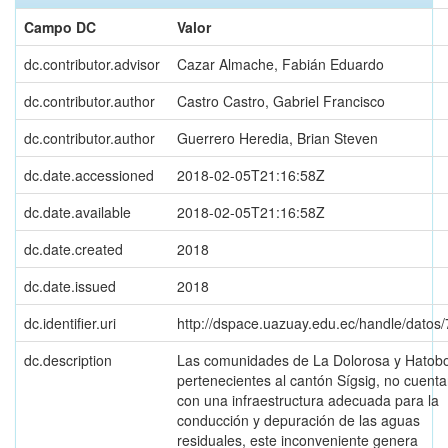
Campo DC
Valor
dc.contributor.advisor
Cazar Almache, Fabián Eduardo
dc.contributor.author
Castro Castro, Gabriel Francisco
dc.contributor.author
Guerrero Heredia, Brian Steven
dc.date.accessioned
2018-02-05T21:16:58Z
dc.date.available
2018-02-05T21:16:58Z
dc.date.created
2018
dc.date.issued
2018
dc.identifier.uri
http://dspace.uazuay.edu.ec/handle/datos
dc.description
Las comunidades de La Dolorosa y Hatobo
pertenecientes al cantón Sígsig, no cuent
con una infraestructura adecuada para la
conducción y depuración de las aguas
residuales, este inconveniente genera