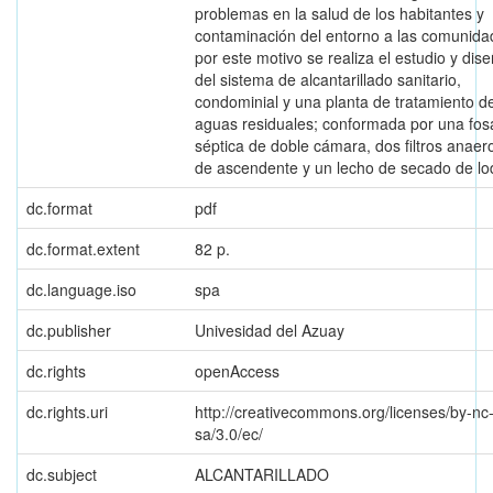
problemas en la salud de los habitantes y
contaminación del entorno a las comunida
por este motivo se realiza el estudio y dis
del sistema de alcantarillado sanitario,
condominial y una planta de tratamiento d
aguas residuales; conformada por una fos
séptica de doble cámara, dos filtros anaer
de ascendente y un lecho de secado de lo
dc.format
pdf
dc.format.extent
82 p.
dc.language.iso
spa
dc.publisher
Univesidad del Azuay
dc.rights
openAccess
dc.rights.uri
http://creativecommons.org/licenses/by-nc
sa/3.0/ec/
dc.subject
ALCANTARILLADO