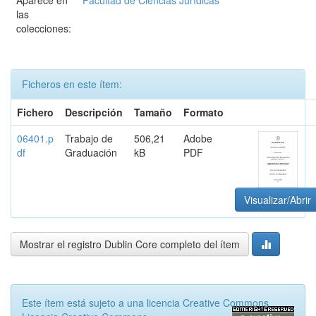
Aparece en
Facultad de Ciencias Jurídicas
las
colecciones:
Ficheros en este ítem:
Fichero
Descripción
Tamaño
Formato
06401.p
Trabajo de
506,21
Adobe
df
Graduación
kB
PDF
Visualizar/Abrir
Mostrar el registro Dublin Core completo del ítem
Este ítem está sujeto a una licencia Creative Commons