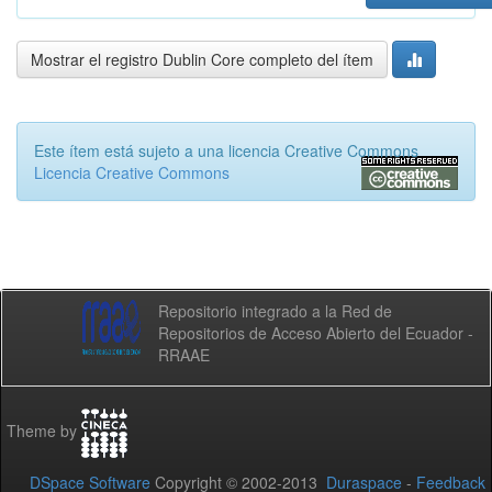
Mostrar el registro Dublin Core completo del ítem
Este ítem está sujeto a una licencia Creative Commons
Licencia Creative Commons
Repositorio integrado a la Red de
Repositorios de Acceso Abierto del Ecuador -
RRAAE
Theme by
DSpace Software
Copyright © 2002-2013
Duraspace
-
Feedback