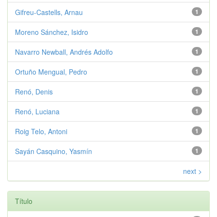
Gifreu-Castells, Arnau
1
Moreno Sánchez, Isidro
1
Navarro Newball, Andrés Adolfo
1
Ortuño Mengual, Pedro
1
Renó, Denis
1
Renó, Luciana
1
Roig Telo, Antoni
1
Sayán Casquino, Yasmín
1
next >
Título