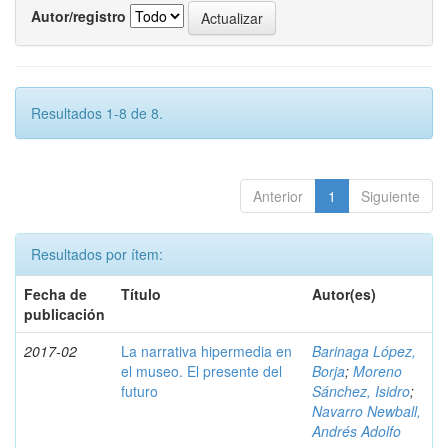
Autor/registro
Resultados 1-8 de 8.
Anterior
1
Siguiente
Resultados por ítem:
Fecha de
Título
Autor(es)
publicación
2017-02
La narrativa hipermedia en
Barinaga López,
el museo. El presente del
Borja
;
Moreno
futuro
Sánchez, Isidro
;
Navarro Newball,
Andrés Adolfo