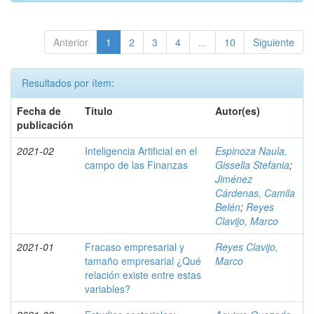
Anterior
1
2
3
4
...
10
Siguiente
Resultados por ítem:
Fecha de
Título
Autor(es)
publicación
2021-02
Inteligencia Artificial en el
Espinoza Naula,
campo de las Finanzas
Gissella Stefania
;
Jiménez
Cárdenas, Camila
Belén
;
Reyes
Clavijo, Marco
2021-01
Fracaso empresarial y
Reyes Clavijo,
tamaño empresarial ¿Qué
Marco
relación existe entre estas
variables?