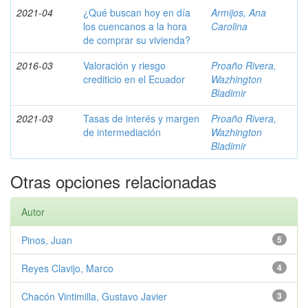
2021-04
¿Qué buscan hoy en día
Armijos, Ana
los cuencanos a la hora
Carolina
de comprar su vivienda?
2016-03
Valoración y riesgo
Proaño Rivera,
crediticio en el Ecuador
Wazhington
Bladimir
2021-03
Tasas de interés y margen
Proaño Rivera,
de intermediación
Wazhington
Bladimir
Otras opciones relacionadas
Autor
Pinos, Juan
5
Reyes Clavijo, Marco
4
Chacón Vintimilla, Gustavo Javier
3