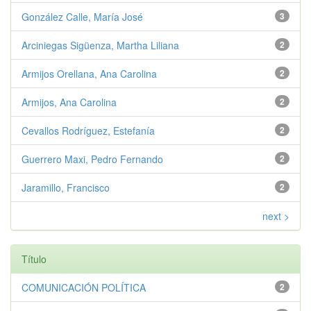
González Calle, María José
3
Arciniegas Sigüenza, Martha Liliana
2
Armijos Orellana, Ana Carolina
2
Armijos, Ana Carolina
2
Cevallos Rodríguez, Estefanía
2
Guerrero Maxi, Pedro Fernando
2
Jaramillo, Francisco
2
next >
Título
COMUNICACIÓN POLÍTICA
2