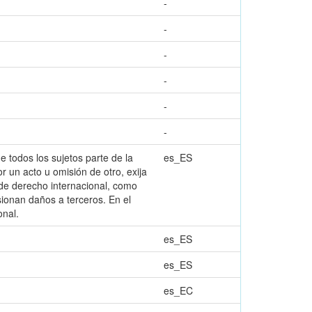
-
-
-
-
-
-
e todos los sujetos parte de la
es_ES
 un acto u omisión de otro, exija
 de derecho internacional, como
sionan daños a terceros. En el
onal.
es_ES
es_ES
es_EC