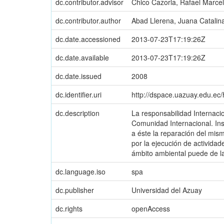
dc.contributor.advisor
Chico Cazorla, Rafael Marce
dc.contributor.author
Abad Llerena, Juana Catalin
dc.date.accessioned
2013-07-23T17:19:26Z
dc.date.available
2013-07-23T17:19:26Z
dc.date.issued
2008
dc.identifier.uri
http://dspace.uazuay.edu.ec
dc.description
La responsabilidad Internacio
Comunidad Internacional. Ins
a éste la reparación del mis
por la ejecución de activida
ámbito ambiental puede de la
dc.language.iso
spa
dc.publisher
Universidad del Azuay
dc.rights
openAccess