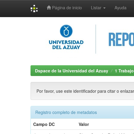
Página de inicio
Listar
Ayuda
Skip
navigation
Dspace de la Universidad del Azuay
1 Trabajo
Por favor, use este identificador para citar o enlaza
Registro completo de metadatos
Campo DC
Valor