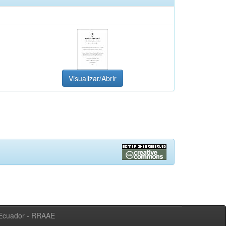
Visualizar/Abrir
l Ecuador - RRAAE