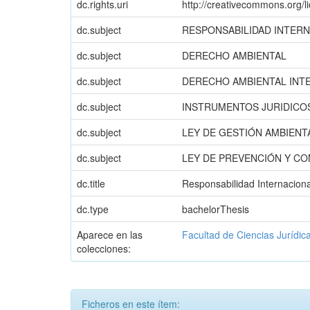
dc.rights.uri
http://creativecommons.org/l
dc.subject
RESPONSABILIDAD INTER
dc.subject
DERECHO AMBIENTAL
dc.subject
DERECHO AMBIENTAL INT
dc.subject
INSTRUMENTOS JURIDICO
dc.subject
LEY DE GESTIÓN AMBIENT
dc.subject
LEY DE PREVENCIÓN Y C
dc.title
Responsabilidad Internaciona
dc.type
bachelorThesis
Aparece en las
Facultad de Ciencias Jurídic
colecciones:
Ficheros en este ítem: