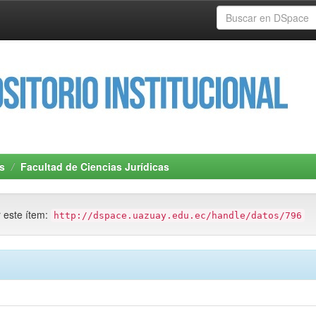
s
Facultad de Ciencias Jurídicas
r este ítem:
http://dspace.uazuay.edu.ec/handle/datos/796