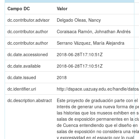
Campo DC
Valor
dc.contributor.advisor
Delgado Oleas, Nancy
dc.contributor.author
Coraisaca Ramón, Johnathan Andrés
dc.contributor.author
Serrano Vázquez, María Alejandra
dc.date.accessioned
2018-06-28T17:10:51Z
dc.date.available
2018-06-28T17:10:51Z
dc.date.issued
2018
dc.identifier.uri
http://dspace.uazuay.edu.ec/handle/dato
dc.description.abstract
Este proyecto de graduación parte con el
interés de generar una nueva forma de pe
las historias que los museos exhiben en 
salas de exposición permanentes en la c
de Cuenca entendiendo que el diseño en 
salas de exposición no considera una rel
y expresividad en el espacio por lo cual