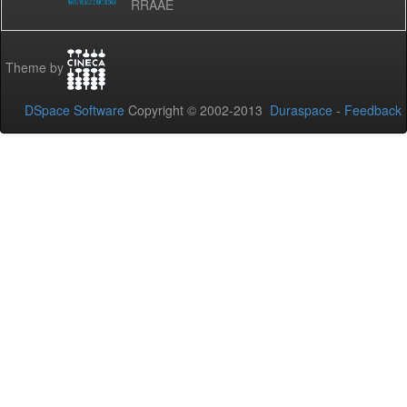
RRAAE
Theme by
DSpace Software
Copyright © 2002-2013
Duraspace
-
Feedback