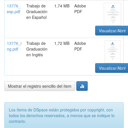
13776_
Trabajo de
1,74 MB
Adobe
esp.pdf
Graduación
PDF
en Español
Visualizar/Abrir
13776_i
Trabajo de
1,72 MB
Adobe
ng.pdf
Graduación
PDF
en Inglés
Visualizar/Abrir
Mostrar el registro sencillo del ítem
Los ítems de DSpace están protegidos por copyright, con
todos los derechos reservados, a menos que se indique lo
contrario.