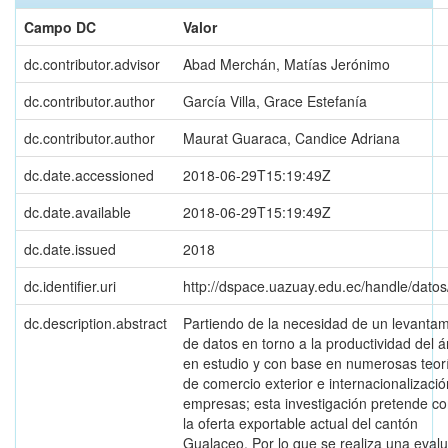
Campo DC
Valor
dc.contributor.advisor
Abad Merchán, Matías Jerónimo
dc.contributor.author
García Villa, Grace Estefanía
dc.contributor.author
Maurat Guaraca, Candice Adriana
dc.date.accessioned
2018-06-29T15:19:49Z
dc.date.available
2018-06-29T15:19:49Z
dc.date.issued
2018
dc.identifier.uri
http://dspace.uazuay.edu.ec/handle/dato
dc.description.abstract
Partiendo de la necesidad de un levantam
de datos en torno a la productividad del 
en estudio y con base en numerosas teor
de comercio exterior e internacionalizaci
empresas; esta investigación pretende c
la oferta exportable actual del cantón
Gualaceo. Por lo que se realiza una eval