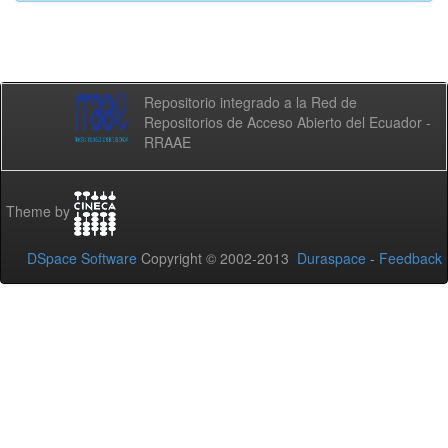
Repositorio integrado a la Red de
Repositorios de Acceso Abierto del Ecuador -
RRAAE
Theme by
DSpace Software
Copyright © 2002-2013
Duraspace
-
Feedback