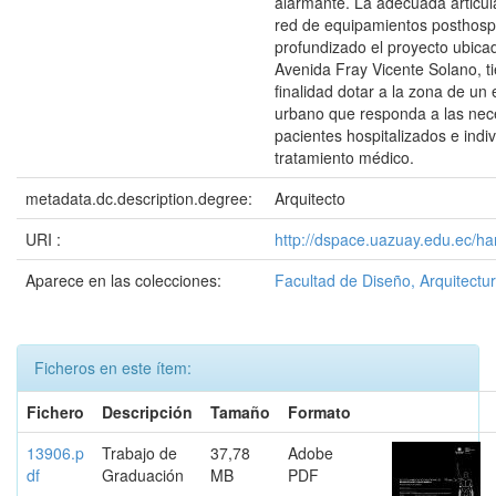
alarmante. La adecuada articul
red de equipamientos posthospi
profundizado el proyecto ubica
Avenida Fray Vicente Solano, 
finalidad dotar a la zona de un
urbano que responda a las nec
pacientes hospitalizados e indi
tratamiento médico.
metadata.dc.description.degree:
Arquitecto
URI :
http://dspace.uazuay.edu.ec/ha
Aparece en las colecciones:
Facultad de Diseño, Arquitectur
Ficheros en este ítem:
Fichero
Descripción
Tamaño
Formato
13906.p
Trabajo de
37,78
Adobe
df
Graduación
MB
PDF