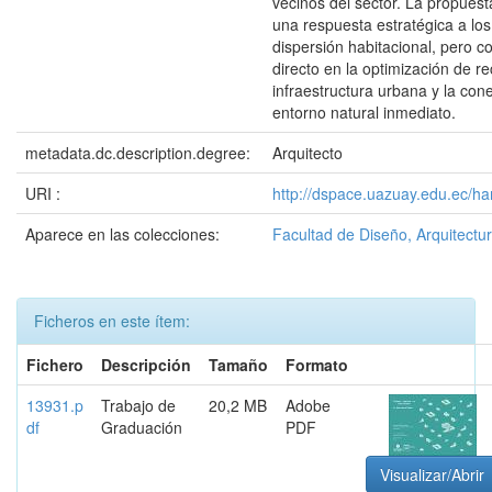
vecinos del sector. La propues
una respuesta estratégica a lo
dispersión habitacional, pero 
directo en la optimización de r
infraestructura urbana y la con
entorno natural inmediato.
metadata.dc.description.degree:
Arquitecto
URI :
http://dspace.uazuay.edu.ec/ha
Aparece en las colecciones:
Facultad de Diseño, Arquitectur
Ficheros en este ítem:
Fichero
Descripción
Tamaño
Formato
13931.p
Trabajo de
20,2 MB
Adobe
df
Graduación
PDF
Visualizar/Abrir