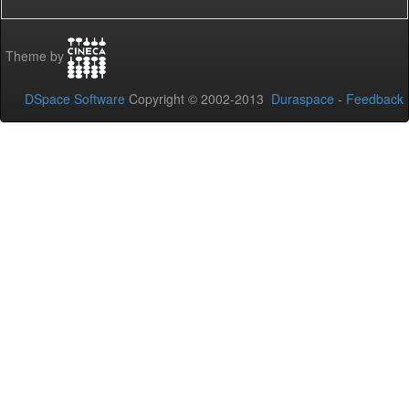
Theme by
DSpace Software
Copyright © 2002-2013
Duraspace
-
Feedback