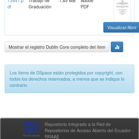
13947.p
Trabajo de
1,45 MB
Adobe
df
Graduación
PDF
Visualizar/Abrir
Mostrar el registro Dublin Core completo del ítem
Los ítems de DSpace están protegidos por copyright, con
todos los derechos reservados, a menos que se indique lo
contrario.
Repositorio integrado a la Red de
Repositorios de Acceso Abierto del Ecuador -
RRAAE