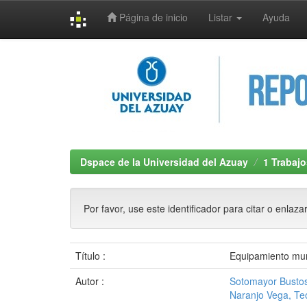
Página de inicio
Listar
Ayuda
Skip
navigation
Dspace de la Universidad del Azuay
1 Trabajo
Por favor, use este identificador para citar o enlaza
Título :
Equipamiento muni
Autor :
Sotomayor Bustos
Naranjo Vega, Te