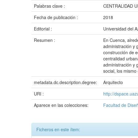
Palabras clave :
CENTRALIDAD U
Fecha de publicación :
2018
Editorial :
Universidad del 
Resumen :
En Cuenca, alrede
administración y 
construcción de eq
centralidad urban
administración y 
social, los mism
metadata.dc.description.degree:
Arquitecto
URI :
http://dspace.ua
Aparece en las colecciones:
Facultad de Diseñ
Ficheros en este ítem: