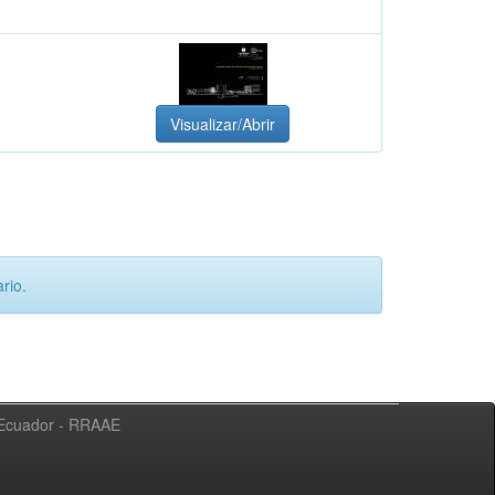
Visualizar/Abrir
rio.
l Ecuador - RRAAE