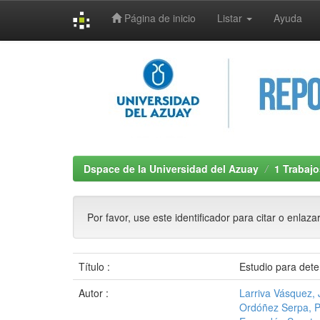
Página de inicio
Listar
Ayuda
Skip
navigation
Dspace de la Universidad del Azuay
1 Trabajo
Por favor, use este identificador para citar o enlaza
Título :
Estudio para dete
Autor :
Larriva Vásquez,
Ordóñez Serpa, 