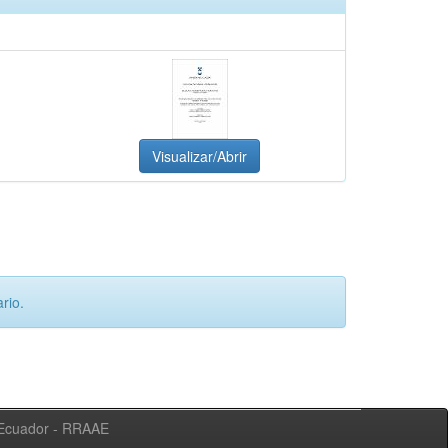
Visualizar/Abrir
rio.
l Ecuador - RRAAE