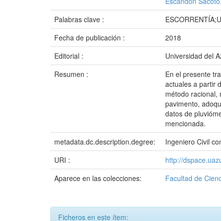
Escandón Sacoto
Palabras clave :
ESCORRENTÍA;U
Fecha de publicación :
2018
Editorial :
Universidad del 
Resumen :
En el presente tr
actuales a partir
método racional, 
pavimento, adoquí
datos de pluvióme
mencionada.
metadata.dc.description.degree:
Ingeniero Civil 
URI :
http://dspace.ua
Aparece en las colecciones:
Facultad de Cienc
Ficheros en este ítem: