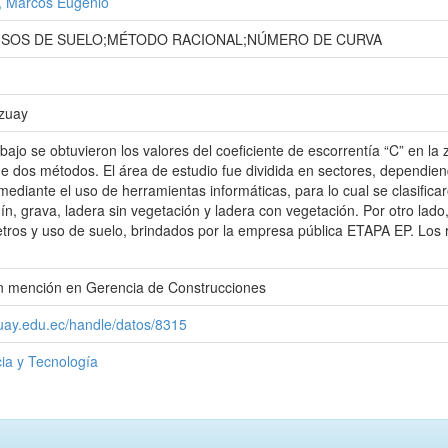
, Marcos Eugenio
SOS DE SUELO;MÉTODO RACIONAL;NÚMERO DE CURVA
Azuay
abajo se obtuvieron los valores del coeficiente de escorrentía “C” en 
 de dos métodos. El área de estudio fue dividida en sectores, dependiend
mediante el uso de herramientas informáticas, para lo cual se clasifica
n, grava, ladera sin vegetación y ladera con vegetación. Por otro lado,
tros y uso de suelo, brindados por la empresa pública ETAPA EP. Los r
con mención en Gerencia de Construcciones
zuay.edu.ec/handle/datos/8315
ia y Tecnología