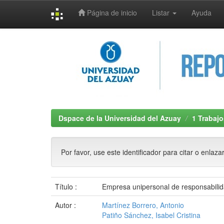
Página de inicio
Listar
Ayuda
Skip
navigation
Dspace de la Universidad del Azuay
1 Trabajo
Por favor, use este identificador para citar o enlaza
Título :
Empresa unipersonal de responsabilidad
Autor :
Martínez Borrero, Antonio
Patiño Sánchez, Isabel Cristina