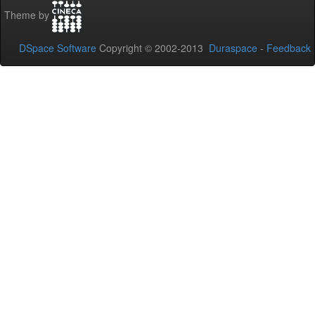
Theme by
DSpace Software
Copyright © 2002-2013
Duraspace
-
Feedback