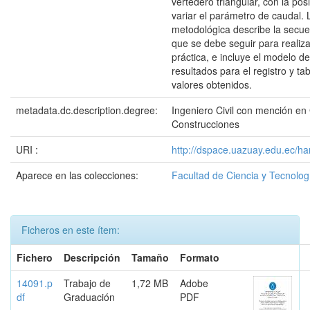
vertedero triangular, con la pos
variar el parámetro de caudal. 
metodológica describe la secu
que se debe seguir para realiza
práctica, e incluye el modelo de
resultados para el registro y ta
valores obtenidos.
metadata.dc.description.degree:
Ingeniero Civil con mención en
Construcciones
URI :
http://dspace.uazuay.edu.ec/ha
Aparece en las colecciones:
Facultad de Ciencia y Tecnolog
Ficheros en este ítem:
Fichero
Descripción
Tamaño
Formato
14091.p
Trabajo de
1,72 MB
Adobe
df
Graduación
PDF