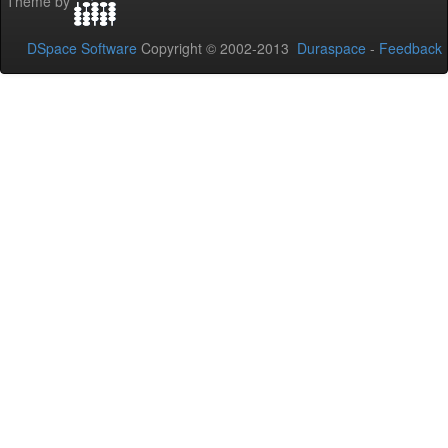
Theme by
DSpace Software
Copyright © 2002-2013
Duraspace
-
Feedback