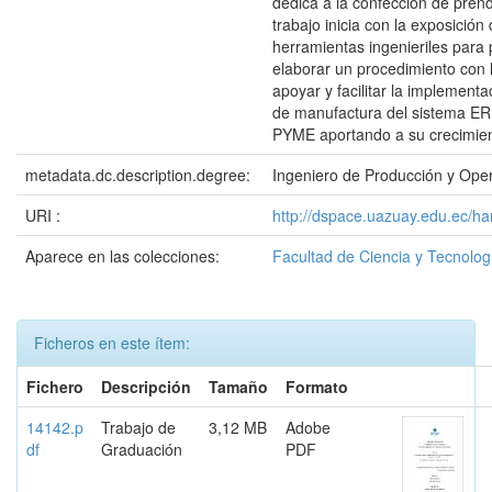
dedica a la confección de prend
trabajo inicia con la exposición
herramientas ingenieriles para
elaborar un procedimiento con l
apoyar y facilitar la implement
de manufactura del sistema ER
PYME aportando a su crecimient
metadata.dc.description.degree:
Ingeniero de Producción y Ope
URI :
http://dspace.uazuay.edu.ec/ha
Aparece en las colecciones:
Facultad de Ciencia y Tecnolog
Ficheros en este ítem:
Fichero
Descripción
Tamaño
Formato
14142.p
Trabajo de
3,12 MB
Adobe
df
Graduación
PDF