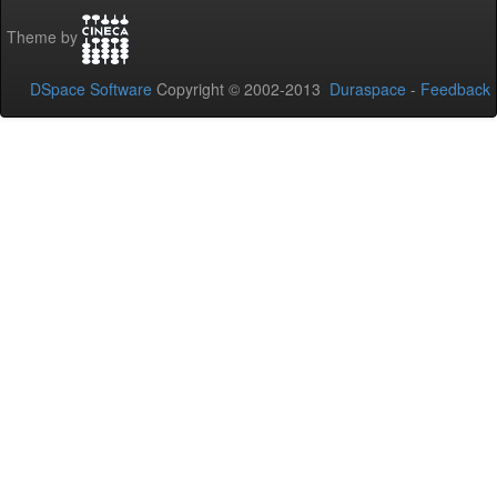
Theme by
DSpace Software
Copyright © 2002-2013
Duraspace
-
Feedback