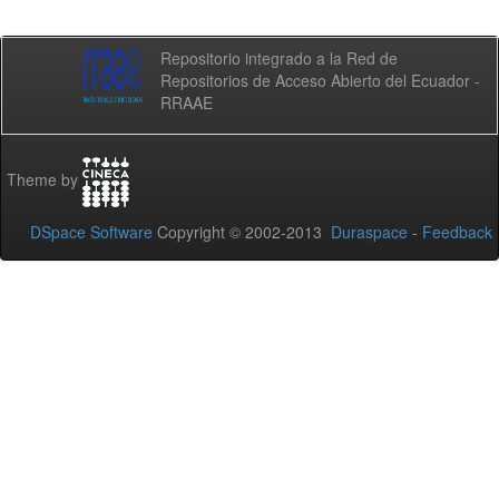
Repositorio integrado a la Red de
Repositorios de Acceso Abierto del Ecuador -
RRAAE
Theme by
DSpace Software
Copyright © 2002-2013
Duraspace
-
Feedback