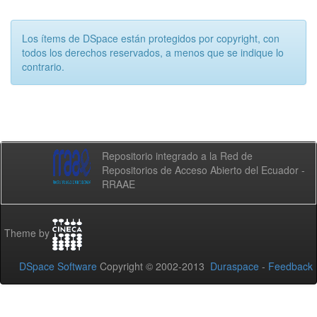
Los ítems de DSpace están protegidos por copyright, con
todos los derechos reservados, a menos que se indique lo
contrario.
Repositorio integrado a la Red de
Repositorios de Acceso Abierto del Ecuador -
RRAAE
Theme by
DSpace Software
Copyright © 2002-2013
Duraspace
-
Feedback