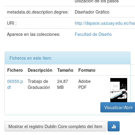
utilización de los pasos
metadata.dc.description.degree:
Diseñador Gráfico
URI :
http://dspace.uazuay.edu.ec/ha
Aparece en las colecciones:
Facultad de Diseño
Ficheros en este ítem:
Fichero
Descripción
Tamaño
Formato
06555.p
Trabajo de
24,87
Adobe
df
Graduación
MB
PDF
Visualizar/Abrir
Mostrar el registro Dublin Core completo del ítem