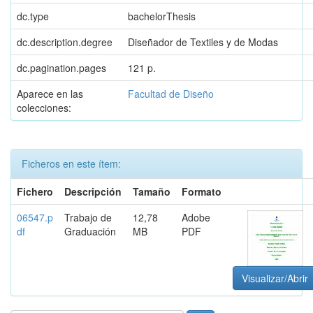
dc.type
bachelorThesis
dc.description.degree
Diseñador de Textiles y de Modas
dc.pagination.pages
121 p.
Aparece en las
Facultad de Diseño
colecciones:
Ficheros en este ítem:
Fichero
Descripción
Tamaño
Formato
06547.p
Trabajo de
12,78
Adobe
df
Graduación
MB
PDF
Visualizar/Abrir