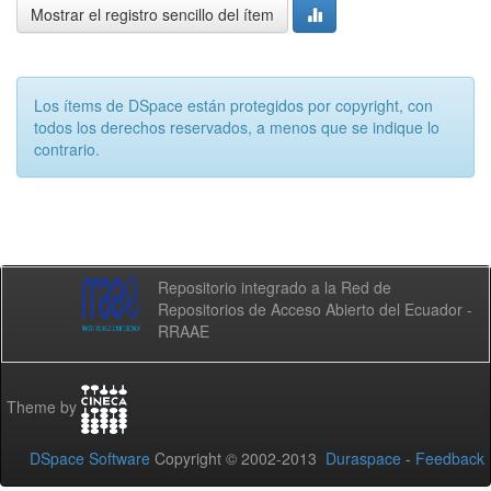
Mostrar el registro sencillo del ítem
Los ítems de DSpace están protegidos por copyright, con
todos los derechos reservados, a menos que se indique lo
contrario.
Repositorio integrado a la Red de
Repositorios de Acceso Abierto del Ecuador -
RRAAE
Theme by
DSpace Software
Copyright © 2002-2013
Duraspace
-
Feedback