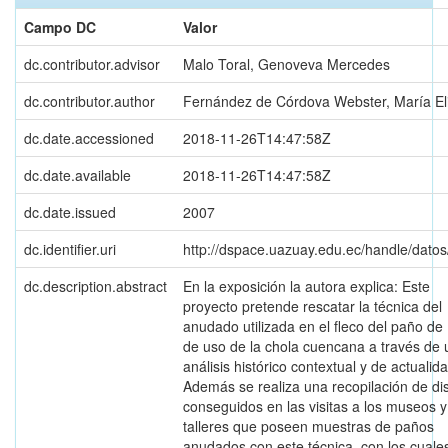
Campo DC
Valor
dc.contributor.advisor
Malo Toral, Genoveva Mercedes
dc.contributor.author
Fernández de Córdova Webster, María El
dc.date.accessioned
2018-11-26T14:47:58Z
dc.date.available
2018-11-26T14:47:58Z
dc.date.issued
2007
dc.identifier.uri
http://dspace.uazuay.edu.ec/handle/dato
dc.description.abstract
En la exposición la autora explica: Este
proyecto pretende rescatar la técnica del
anudado utilizada en el fleco del paño de 
de uso de la chola cuencana a través de 
análisis histórico contextual y de actualida
Además se realiza una recopilación de di
conseguidos en las visitas a los museos y
talleres que poseen muestras de paños
anudados con este técnica, con los cuale