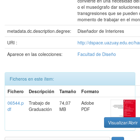
convierte en una necesidad del 
o el museógrafo dar soluciones 
transgresiones que se pueden d
momento de trabajar en el mon
metadata.dc.description.degree:
Diseñador de Interiores
URI :
http://dspace.uazuay.edu.ec/ha
Aparece en las colecciones:
Facultad de Diseño
Ficheros en este ítem:
Fichero
Descripción
Tamaño
Formato
06544.p
Trabajo de
74,07
Adobe
df
Graduación
MB
PDF
Visualizar/Abrir