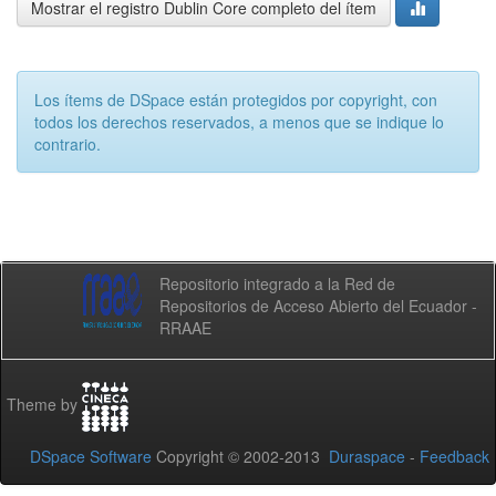
Mostrar el registro Dublin Core completo del ítem
Los ítems de DSpace están protegidos por copyright, con
todos los derechos reservados, a menos que se indique lo
contrario.
Repositorio integrado a la Red de
Repositorios de Acceso Abierto del Ecuador -
RRAAE
Theme by
DSpace Software
Copyright © 2002-2013
Duraspace
-
Feedback