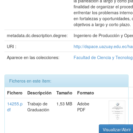
la planeación a largo y corto pl
finalidad de organizar el proc
enfrentar los problemas interno
en fortalezas y oportunidades, 
objetivos a largo y corto plazo.
metadata.dc.description.degree:
Ingeniero de Producción y Ope
URI :
http://dspace.uazuay.edu.ec/ha
Aparece en las colecciones:
Facultad de Ciencia y Tecnolog
Ficheros en este ítem:
Fichero
Descripción
Tamaño
Formato
14255.p
Trabajo de
1,53 MB
Adobe
df
Graduación
PDF
Visualizar/Abrir